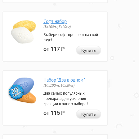
Софт набор
(3x100мг, 3x20мг)
Выбери софт-препарат на свой
вкус!
от 117
Р
Купить
Набор "Два в одном"
(10x100мг, 10x20мг)
Два самых популярных
препарата для усиления
эрекции в одном наборе!
от 115
Р
Купить