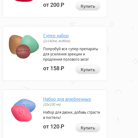
от 200
Р
Купить
Супер набор
(2х160мг, 4х80мг)
Попробуй все супер препараты
для усиления эрекции и
продления полового акта!
от 158
Р
Купить
Набор для влюбленных
(10х100 мг)
Набор для двоих, добавь страсти
в постель!
от 120
Р
Купить