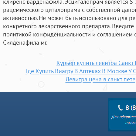
клиренс варденафила. Эсциталопрам является S
рацемического циталопрама с собственной дапо
активностью. Не может быть использовано для 
конкретного лекарственного препарата. Введите
политикой конфиденциальности и соглашением о
Силденафила мг.
Курьер купить левитра Санкт
Где Купить Виагру В Аптеках В Москве У
Левитра цена в санкт пет