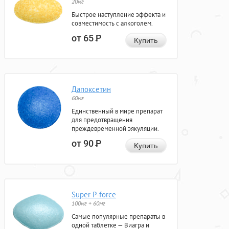
20мг
Быстрое наступление эффекта и
совместимость с алкоголем.
от 65
Р
Купить
Дапоксетин
60мг
Единственный в мире препарат
для предотвращения
преждевременной эякуляции.
от 90
Р
Купить
Super P-force
100мг + 60мг
Самые популярные препараты в
одной таблетке — Виагра и