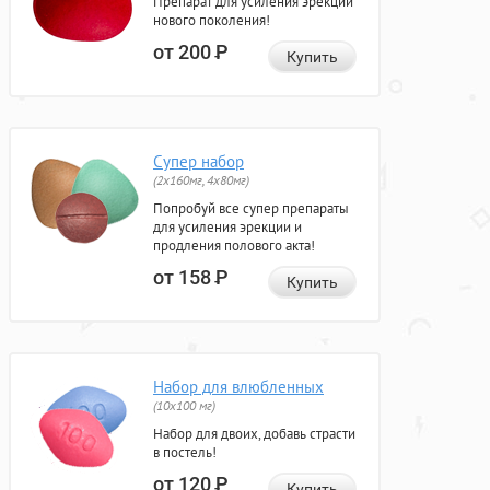
Препарат для усиления эрекции
нового поколения!
от 200
Р
Купить
Супер набор
(2х160мг, 4х80мг)
Попробуй все супер препараты
для усиления эрекции и
продления полового акта!
от 158
Р
Купить
Набор для влюбленных
(10х100 мг)
Набор для двоих, добавь страсти
в постель!
от 120
Р
Купить