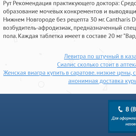
Рут Рекомендация практикующего доктора: Сред
образование мочевых конкрементов и выводящие 
Нижнем Новгороде без рецепта 30 мг. Cantharis 
возбудитель-афродизиак, предназначенный спец
пола. Каждая таблетка имеет в составе 20 мг "Ва
Левитра по штучный в каз
Сиалис сколько стоит в апте
Женская виагра купить в саратове. низкие цены,
анонимная доставка кур