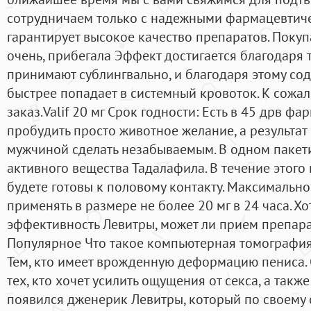
сотрудничаем только с надежными фармацевтич
гарантирует высокое качество препаратов. Покуп
очень, прибегала Эффект достигается благодаря т
принимают сублингвально, и благодаря этому со
быстрее попадает в системный кровоток. К сожа
заказ.Valif 20 мг Срок годности: Есть в 45 дрв ф
пробудить просто животное желание, а результат
мужчиной сделать незабываемым. В одном пакет
активного вещества Тадалафила. В течение этог
будете готовы к половому контакту. Максимальн
применять в размере не более 20 мг в 24 часа. Х
эффективность Левитры, может ли прием препара
Популярное Что такое компьютерная томография 
Тем, кто имеет врожденную деформацию пениса.
тех, кто хочет усилить ощущения от секса, а также 
появился дженерик Левитры, который по своему с