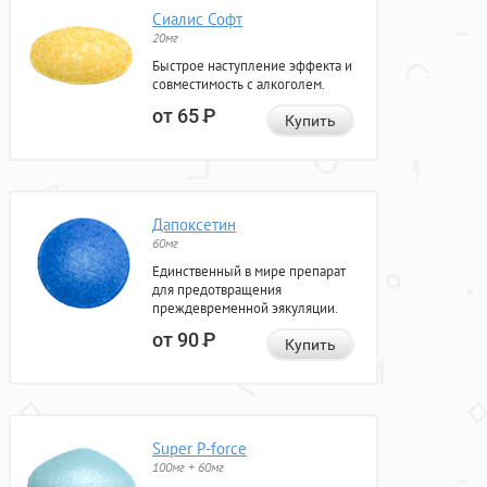
Сиалис Софт
20мг
Быстрое наступление эффекта и
совместимость с алкоголем.
от 65
Р
Купить
Дапоксетин
60мг
Единственный в мире препарат
для предотвращения
преждевременной эякуляции.
от 90
Р
Купить
Super P-force
100мг + 60мг