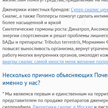
Дженерики известных брендов:
Супер сиалис цен
Сиалис, а также Попперсы помогут сделать инти
более насыщенной и яркой
Синтетические гормоны роста
: Динатроп, Ансомо
энергии спортсменам и решат проблемы лишнего
БАДы и препараты:
Tribulus terrestris, Мориамин
повысят выносливость организма, вернут утрачен
работу многих внутренних органов, омолодят кожу
виагры сиалис самой юности меня желание попр
Несколько причино объясняющих Поче
именно у нас?
* Мы являемся первым и единственным на терри
представителем по продаже препаратов дженер
силденафила
,
Дженерики сиалис в Москве
и дист