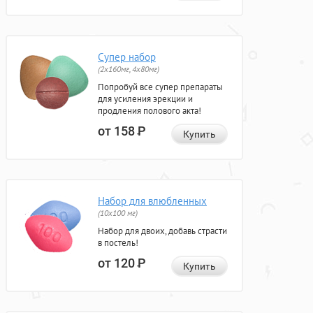
Супер набор
(2х160мг, 4х80мг)
Попробуй все супер препараты
для усиления эрекции и
продления полового акта!
от 158
Р
Купить
Набор для влюбленных
(10х100 мг)
Набор для двоих, добавь страсти
в постель!
от 120
Р
Купить