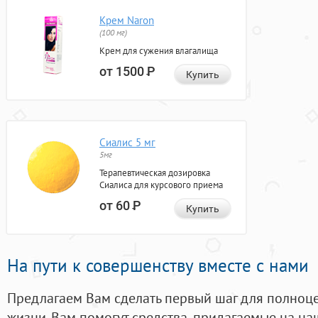
Крем Naron
(100 мг)
Крем для сужения влагалища
от 1500
Р
Купить
Сиалис 5 мг
5мг
Терапевтическая дозировка
Сиалиса для курсового приема
от 60
Р
Купить
На пути к совершенству вместе с нами
Предлагаем Вам сделать первый шаг для полноц
жизни. Вам помогут средства, придагаемые на на