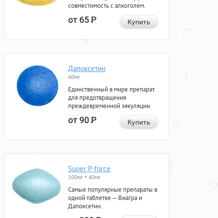
совместимость с алкоголем.
от 65
Р
Купить
Дапоксетин
60мг
Единственный в мире препарат
для предотвращения
преждевременной эякуляции.
от 90
Р
Купить
Super P-force
100мг + 60мг
Самые популярные препараты в
одной таблетке — Виагра и
Дапоксетин.