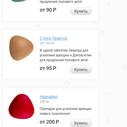
продление полового акта!
от 90
Р
Купить
Супер Левитра
20 + 60 мг
В одной таблетке Левитра для
усиления эрекции и Дапоксетин
для продления полового акта!
от 95
Р
Купить
Аванафил
100 мг
Препарат для усиления эрекции
нового поколения!
от 200
Р
Купить