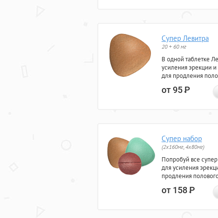
Супер Левитра
20 + 60 мг
В одной таблетке Л
усиления эрекции и
для продления поло
от 95
Р
Супер набор
(2х160мг, 4х80мг)
Попробуй все супер
для усиления эрекц
продления полового
от 158
Р