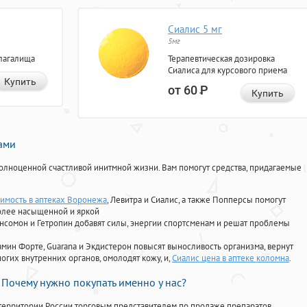
Сиалис 5 мг
5мг
лагалища
Терапевтическая дозировка
Сиалиса для курсового приема
Купить
от 60
Р
Купить
нами
олноценной счастливой инитмной жизни. Вам помогут средства, придагаемые
оимость в аптеках Воронежа
, Левитра и Сиалис, а также Попперсы помогут
олее насыщенной и яркой
Ансомон и Гетропин добавят силы, энергии спортсменам и решат проблемы
ориамин Форте, Guarana и Экдистерон повысят выносливость организма, вернут
огих внутренних органов, омолодят кожу, и,
Сиалис цена в аптеке коломна
.
Почему нужно покупать именно у нас?
территории России торговым представителем по продаже препаратов