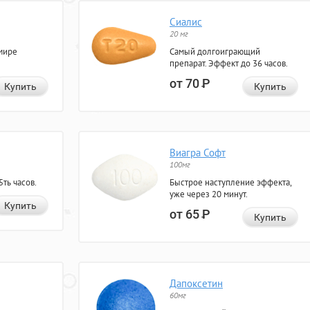
Сиалис
20 мг
мире
Самый долгоиграющий
препарат. Эффект до 36 часов.
от 70
Р
Купить
Купить
Виагра Софт
100мг
ть часов.
Быстрое наступление эффекта,
уже через 20 минут.
Купить
от 65
Р
Купить
Дапоксетин
60мг