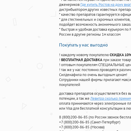
дженериков
Где купить Ростов на дону виа
дистрибьютором других известных препар
* качество препаратов гарантируется офи
* для стестинельных и скромных клиентов,
подойдет возможность анонимныого заказа
* быстрая и удобная доставка курьером по 
России в другие регионы 1м классом
Покупать у нас выгодно
! каждому новому покупателю
СКИДКА 10
!
БЕСПЛАТНАЯ ДОСТАВКА
при заказе товар
! оптовым покупателям СПЕЦИАЛЬНЫЕ цены
! так же у нас постоянно проводятся раз
Силденафила по очень выгодным ценам!
Cотрудники нашей фирмы прилагают макси
покупателей
доставка препаратов осуществляется без в
потенции, а так же
Левитра сколько приним
оплата принимаются через электронные пл
или Visa для бесплатной консультации в л
8
(800
)200-86-85
(
по России звонок беспла
+7
(800
)200-86-85
(
Санкт-Петербург)
+7
(800
)200-86-85
(
Москва)