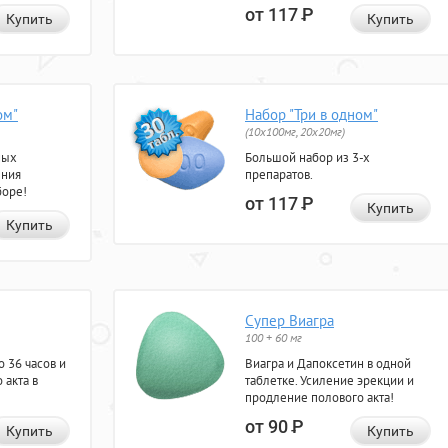
от 117
Р
Купить
Купить
ом"
Набор "Три в одном"
(10x100мг, 20x20мг)
ных
Большой набор из 3-х
ения
препаратов.
боре!
от 117
Р
Купить
Купить
Супер Виагра
100 + 60 мг
 36 часов и
Виагра и Дапоксетин в одной
 акта в
таблетке. Усиление эрекции и
продление полового акта!
от 90
Р
Купить
Купить