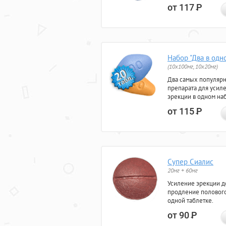
от 117
Р
Набор "Два в одн
(10x100мг, 10x20мг)
Два самых популяр
препарата для усил
эрекции в одном на
от 115
Р
Супер Сиалис
20мг + 60мг
Усиление эрекции до
продление полового
одной таблетке.
от 90
Р