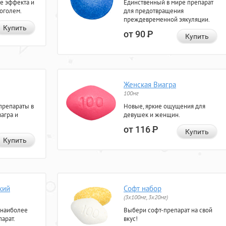
е эффекта и
Единственный в мире препарат
коголем.
для предотвращения
преждевременной эякуляции.
Купить
от 90
Р
Купить
Женская Виагра
100мг
препараты в
Новые, яркие ощущения для
агра и
девушек и женщин.
от 116
Р
Купить
Купить
кий
Софт набор
(3x100мг, 3x20мг)
 наиболее
Выбери софт-препарат на свой
арат.
вкус!