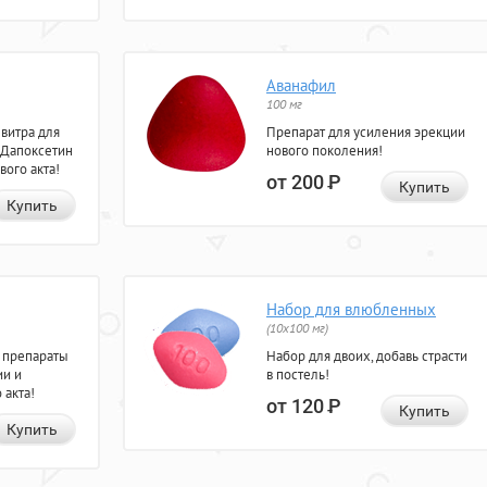
Аванафил
100 мг
евитра для
Препарат для усиления эрекции
 Дапоксетин
нового поколения!
вого акта!
от 200
Р
Купить
Купить
Набор для влюбленных
(10х100 мг)
 препараты
Набор для двоих, добавь страсти
ии и
в постель!
 акта!
от 120
Р
Купить
Купить