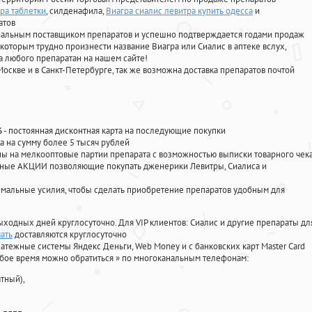
гра таблетки
, силденафила
,
Виагра сиалис левитра купить одесса
и
атов
циальным поставщиком препаратов и успешно подтверждается годами продаж
 которым трудно произнести название Виагра или Сиалис в аптеке вслух,
 любого препаратан на нашем сайте!
Москве и в Санкт-Петербурге, так же возможна доставка препаратов почтой
%
- постоянная дисконтная карта на последующие покупки
а на сумму более 5 тысяч рублей
 на мелкооптовые партии препарата с возможностью выписки товарного чек
личные АКЦИИ позволяющие покупать дженерики Левитры, Сиалиса и
мальные усилия, чтобы сделать приобретение препаратов удобным для
ыходных дней круглосуточно. Для VIP клиентов: Сиалис и другие препараты дл
ать
доставляются круглосуточно
атежные системы Яндекс Деньги, Web Money и с банковских карт Master Card
юбое время можно обратиться
»
по многоканальным телефонам:
тный),