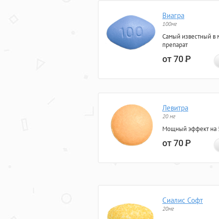
Виагра
100мг
Самый известный в 
препарат
от 70
Р
Левитра
20 мг
Мощный эффект на 5
от 70
Р
Сиалис Софт
20мг