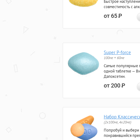
Быстрое наступлени
совместимость с ал
от 65
Р
Super P-force
100мг + 60мг
Самые популярные 
одной таблетке — Ви
Дапоксетин.
от 200
Р
Набор Классичес
(2x100мг, 4x20мг)
Попробуй и выбери
понравившийся преп