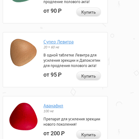
продление полового акта!
от 90
Р
Купить
Супер Левитра
20 + 60 мг
В одной таблетке Левитра для
усиления эрекции и Дапоксетин
для продления полового акта!
от 95
Р
Купить
Аванафил
100 мг
Препарат для усиления эрекции
нового поколения!
от 200
Р
Купить