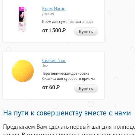
Крем Naron
(100 мг)
Крем для сужения влагалища
от 1500
Р
Купить
Сиалис 5 мг
5мг
Терапевтическая дозировка
Сиалиса для курсового приема
от 60
Р
Купить
На пути к совершенству вместе с нами
Предлагаем Вам сделать первый шаг для полноц
жизни. Вам помогут средства, придагаемые на на