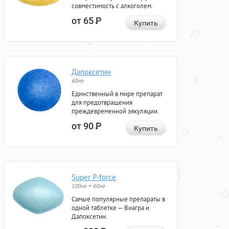
совместимость с алкоголем.
от 65
Р
Купить
Дапоксетин
60мг
Единственный в мире препарат
для предотвращения
преждевременной эякуляции.
от 90
Р
Купить
Super P-force
100мг + 60мг
Самые популярные препараты в
одной таблетке — Виагра и
Дапоксетин.