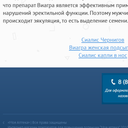
что препарат Виагра является эффективным прим
нарушений эректильной функции. Поэтому мужчин
происходит эякуляция, то есть выделение семени
Сиалис Чернигов
Виагра женская подсы
Сиалис капли в нос
«Моя Аптека» | Все права защищены
Интернет-магазин препаратов для повышения потенции “Моя аптека” 201