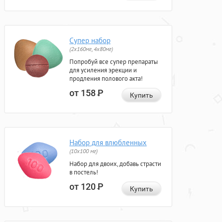
Супер набор
(2х160мг, 4х80мг)
Попробуй все супер препараты
для усиления эрекции и
продления полового акта!
от 158
Р
Купить
Набор для влюбленных
(10х100 мг)
Набор для двоих, добавь страсти
в постель!
от 120
Р
Купить