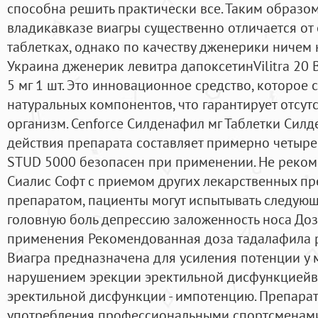
способна решить практически все. Таким образом
владикавказе виагры существенно отличается от
таблетках, однако по качеству дженерики ничем 
Украина дженерик левитра дапоксетинVilitra 20 
5 мг 1 шт. Это инновационное средство, которое 
натуральных компонентов, что гарантирует отсут
организм. Cenforce Силденафил мг Таблетки Силд
действия препарата составляет примерно четыре 
STUD 5000 безопасен при применении. Не реком
Сиалис Софт с приемом других лекарственных пр
препаратом, пациенты могут испытывать следую
головную боль депрессию заложенность носа До
применения Рекомендованная доза тадалафила 
Виагра предназначена для усиления потенции у
нарушением эрекции эректильной дисфункцией
эректильной дисфункции - импотенцию. Препара
употребления профессиональными спортсменами