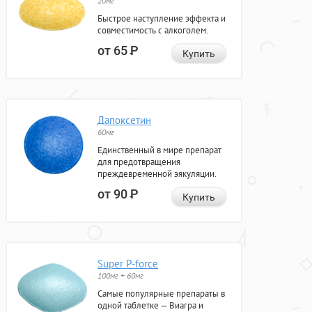
20мг
Быстрое наступление эффекта и
совместимость с алкоголем.
от 65
Р
Купить
Дапоксетин
60мг
Единственный в мире препарат
для предотвращения
преждевременной эякуляции.
от 90
Р
Купить
Super P-force
100мг + 60мг
Самые популярные препараты в
одной таблетке — Виагра и