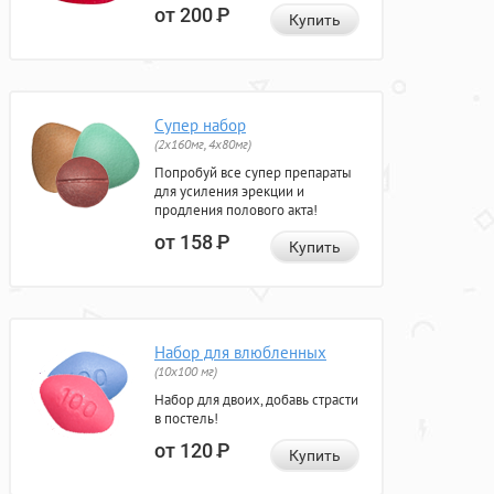
от 200
Р
Купить
Супер набор
(2х160мг, 4х80мг)
Попробуй все супер препараты
для усиления эрекции и
продления полового акта!
от 158
Р
Купить
Набор для влюбленных
(10х100 мг)
Набор для двоих, добавь страсти
в постель!
от 120
Р
Купить