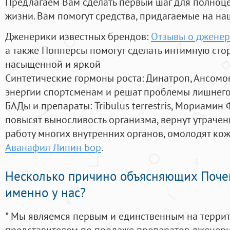
Предлагаем Вам сделать первый шаг для полноц
жизни. Вам помогут средства, придагаемые на на
Дженерики известных брендов:
Отзывы о дженер
а также Попперсы помогут сделать интимную сто
насыщенной и яркой
Синтетические гормоны роста
: Динатроп, Ансомо
энергии спортсменам и решат проблемы лишнего
БАДы и препараты:
Tribulus terrestris, Мориамин
повысят выносливость организма, вернут утрачен
работу многих внутренних органов, омолодят кожу
Аванафил Липин Бор
.
Несколько причино объясняющих Поче
именно у нас?
* Мы являемся первым и единственным на терри
представителем по продаже препаратов дженер