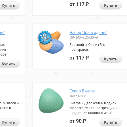
от 117
Р
Купить
Купить
ом"
Набор "Три в одном"
(10x100мг, 20x20мг)
ных
Большой набор из 3-х
ения
препаратов.
боре!
от 117
Р
Купить
Купить
Супер Виагра
100 + 60 мг
 36 часов и
Виагра и Дапоксетин в одной
 акта в
таблетке. Усиление эрекции и
продление полового акта!
от 90
Р
Купить
Купить