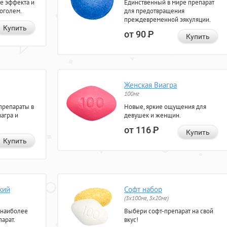
е эффекта и
Единственный в мире препарат
коголем.
для предотвращения
преждевременной эякуляции.
Купить
от 90
Р
Купить
Женская Виагра
100мг
препараты в
Новые, яркие ощущения для
агра и
девушек и женщин.
от 116
Р
Купить
Купить
кий
Софт набор
(3x100мг, 3x20мг)
 наиболее
Выбери софт-препарат на свой
арат.
вкус!