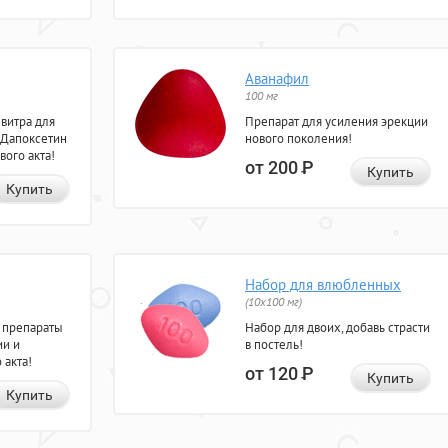
Аванафил
100 мг
евитра для
Препарат для усиления эрекции
 Дапоксетин
нового поколения!
вого акта!
от 200
Р
Купить
Купить
Набор для влюбленных
(10х100 мг)
 препараты
Набор для двоих, добавь страсти
ии и
в постель!
 акта!
от 120
Р
Купить
Купить