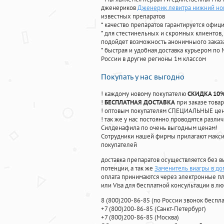
дженериков
Дженерик левитра нижний но
известных препаратов
* качество препаратов гарантируется офи
* для стестинельных и скромных клиентов,
подойдет возможность анонимныого заказа
* быстрая и удобная доставка курьером по 
России в другие регионы 1м классом
Покупать у нас выгодно
! каждому новому покупателю
СКИДКА 10
!
БЕСПЛАТНАЯ ДОСТАВКА
при заказе товар
! оптовым покупателям СПЕЦИАЛЬНЫЕ цены
! так же у нас постоянно проводятся раз
Силденафила по очень выгодным ценам!
Cотрудники нашей фирмы прилагают макси
покупателей
доставка препаратов осуществляется без в
потенции, а так же
Заменитель виагры в д
оплата принимаются через электронные пл
или Visa для бесплатной консультации в л
8
(800
)200-86-85
(
по России звонок беспла
+7
(800
)200-86-85
(
Санкт-Петербург)
+7
(800
)200-86-85
(
Москва)