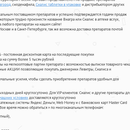
вгород
, силденафила
,
Сиалис таблетки в упаковке
и дистрибьютором других
циальным поставщиком препаратов и успешно подтверждается годами продаж
 которым трудно произнести название Виагра или Сиалис в аптеке вслух,
 любого препаратан на нашем сайте!
Москве и в Санкт-Петербурге, так же возможна доставка препаратов почтой
%
- постоянная дисконтная карта на последующие покупки
а на сумму более 5 тысяч рублей
 на мелкооптовые партии препарата с возможностью выписки товарного чек
личные АКЦИИ позволяющие покупать дженерики Левитры, Сиалиса и
мальные усилия, чтобы сделать приобретение препаратов удобным для
ыходных дней круглосуточно. Для VIP клиентов: Сиалис и другие препараты дл
омашних условиях
доставляются круглосуточно
атежные системы Яндекс Деньги, Web Money и с банковских карт Master Card
юбое время можно обратиться
»
по многоканальным телефонам:
тный),