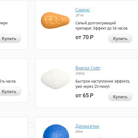
Сиалис
20 мг
мире
Самый долгоиграющий
препарат. Эффект до 36 часов.
от 70
Р
Купить
Купить
Виагра Софт
100мг
ть часов.
Быстрое наступление эффекта,
уже через 20 минут.
Купить
от 65
Р
Купить
Дапоксетин
60мг