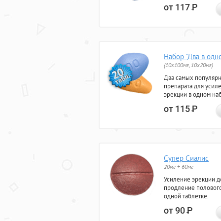
от 117
Р
Набор "Два в одн
(10x100мг, 10x20мг)
Два самых популяр
препарата для усил
эрекции в одном на
от 115
Р
Супер Сиалис
20мг + 60мг
Усиление эрекции до
продление полового
одной таблетке.
от 90
Р