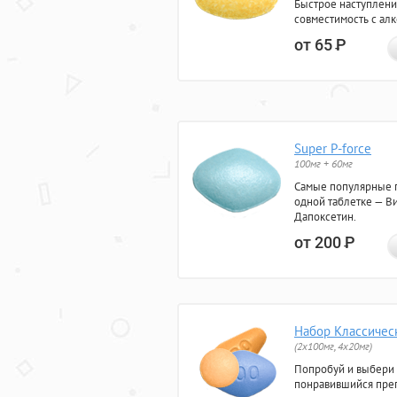
Быстрое наступлени
совместимость с ал
от 65
Р
Super P-force
100мг + 60мг
Самые популярные 
одной таблетке — Ви
Дапоксетин.
от 200
Р
Набор Классичес
(2x100мг, 4x20мг)
Попробуй и выбери
понравившийся преп