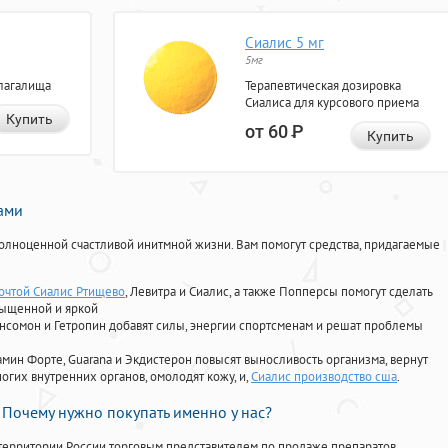
Сиалис 5 мг
5мг
лагалища
Терапевтическая дозировка
Сиалиса для курсового приема
Купить
от 60
Р
Купить
нами
олноценной счастливой инитмной жизни. Вам помогут средства, придагаемые
почтой Сиалис Ртищево
, Левитра и Сиалис, а также Попперсы помогут сделать
сыщенной и яркой
Ансомон и Гетропин добавят силы, энергии спортсменам и решат проблемы
ориамин Форте, Guarana и Экдистерон повысят выносливость организма, вернут
огих внутренних органов, омолодят кожу, и,
Сиалис производство сша
.
Почему нужно покупать именно у нас?
территории России торговым представителем по продаже препаратов