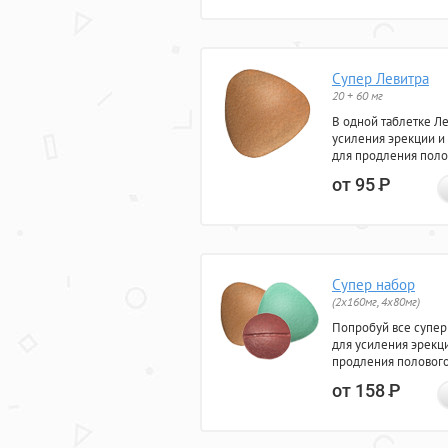
Супер Левитра
20 + 60 мг
В одной таблетке Л
усиления эрекции и
для продления поло
от 95
Р
Супер набор
(2х160мг, 4х80мг)
Попробуй все супер
для усиления эрекц
продления полового
от 158
Р