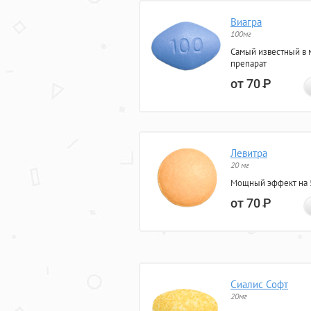
Виагра
100мг
Самый известный в 
препарат
от 70
Р
Левитра
20 мг
Мощный эффект на 5
от 70
Р
Сиалис Софт
20мг