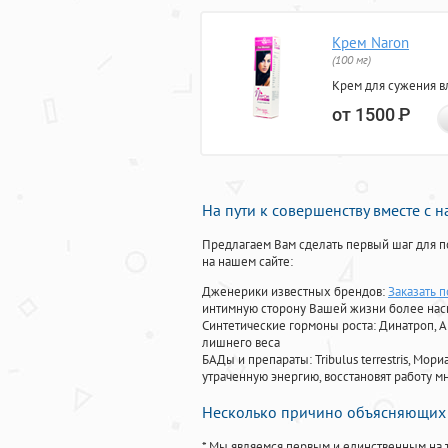
Крем Naron
(100 мг)
Крем для сужения в
от 1500
Р
На пути к совершенству вместе с 
Предлагаем Вам сделать первый шаг для п
на нашем сайте:
Дженерики известных брендов:
Заказать 
интимную сторону Вашей жизни более на
Синтетические гормоны роста
: Динатроп, 
лишнего веса
БАДы и препараты:
Tribulus terrestris, М
утраченную энергию, восстановят работу мн
Несколько причино объясняющих 
* Мы являемся первым и единственным на 