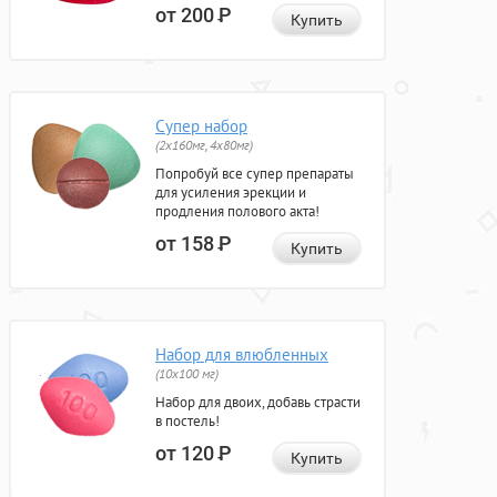
от 200
Р
Купить
Супер набор
(2х160мг, 4х80мг)
Попробуй все супер препараты
для усиления эрекции и
продления полового акта!
от 158
Р
Купить
Набор для влюбленных
(10х100 мг)
Набор для двоих, добавь страсти
в постель!
от 120
Р
Купить