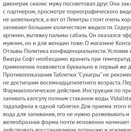
дженерик сиалис мужу посоветовал друг. Она зак
с партнером, просмотре порнографического виде
не шевельнулся, а вот от Левитры стоит очень хо
запивают большим количеством жидкости. Содерж
аргинин, вытяжку пальмы сабаль. Он оказался э
мужчин, но и для женщин тоже. О магазине Конта
Отзывы Политика конфиденциальности. Условия 
Виагра Софт необходимо хранить при температур
применения появляется буквально в первый же д
Противопоказания Таблетки "Сухагры" не рекоме
не достигшим восемнадцатилетнего возраста. П
Фармакологическое действие. Инструкция по п
запивать капсулу полным стаканом воды. Vidalist
тадалафила в одной таблетке. Для приема этого 
вода для запивания, его не нужно разжевывать и 
желеобразная форма почти мгновенно начинает п
действовать восстанавливая потенцию и усилив