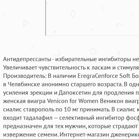
Антидепрессанты - избирательные ингибиторы ней
Увеличивает чувствительность к ласкам и стимуля
Производитель: В наличии EregraCenforce Soft Б
в Челябинске анонимно старшего возраста. В одн
усиления эрекции и Дапоксетин для продления п
женская виагра Venicon for Women Веникон виаг
сиалис ставрополь по 10 мг принимать. В сиалис 
входит тадалафил — селективный ингибитор фос
предназначен для тех мужчин, которые страдаю
извержение семени. Интернет-магазин дженерико