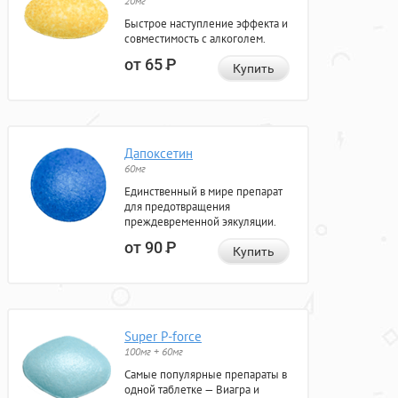
20мг
Быстрое наступление эффекта и
совместимость с алкоголем.
от 65
Р
Купить
Дапоксетин
60мг
Единственный в мире препарат
для предотвращения
преждевременной эякуляции.
от 90
Р
Купить
Super P-force
100мг + 60мг
Самые популярные препараты в
одной таблетке — Виагра и