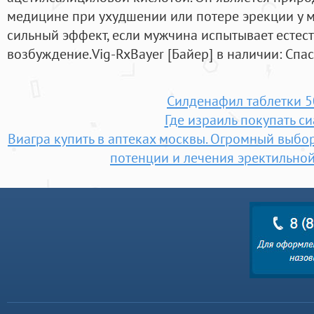
медицине при ухудшении или потере эрекции у м
сильный эффект, если мужчина испытывает естес
возбуждение.Vig-RxBayer [Байер] в наличии: Спас
Силденафил таблетки 5
Где израиль покупать с
Виагра купить в аптеках москвы. Огромный выб
потенции и лечения эректильно