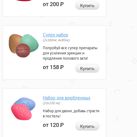
от 200
Р
Купить
Супер набор
(2х160мг, 4х80мг)
Попробуй все супер препараты
для усиления эрекции и
продления полового акта!
от 158
Р
Купить
Набор для влюбленных
(10х100 мг)
Набор для двоих, добавь страсти
в постель!
от 120
Р
Купить