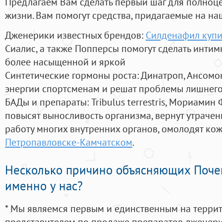
Предлагаем Вам сделать первый шаг для полноц
жизни. Вам помогут средства, придагаемые на на
Дженерики известных брендов:
Силденафил купи
Сиалис, а также Попперсы помогут сделать инти
более насыщенной и яркой
Синтетические гормоны роста
: Динатроп, Ансомо
энергии спортсменам и решат проблемы лишнего
БАДы и препараты:
Tribulus terrestris, Мориамин
повысят выносливость организма, вернут утрачен
работу многих внутренних органов, омолодят кожу
Петропавловске-Камчатском
.
Несколько причино объясняющих Поче
именно у нас?
* Мы являемся первым и единственным на терри
представителем по продаже препаратов дженер