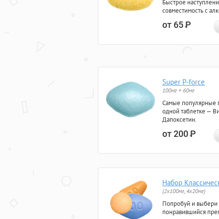
Быстрое наступлени
совместимость с ал
от 65
Р
Super P-force
100мг + 60мг
Самые популярные 
одной таблетке — Ви
Дапоксетин.
от 200
Р
Набор Классичес
(2x100мг, 4x20мг)
Попробуй и выбери
понравившийся преп