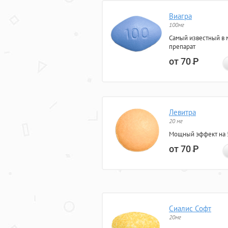
Виагра
100мг
Самый известный в 
препарат
от 70
Р
Левитра
20 мг
Мощный эффект на 5
от 70
Р
Сиалис Софт
20мг