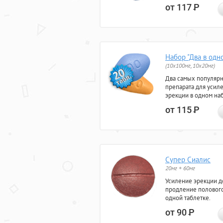
от 117
Р
Набор "Два в одн
(10x100мг, 10x20мг)
Два самых популяр
препарата для усил
эрекции в одном на
от 115
Р
Супер Сиалис
20мг + 60мг
Усиление эрекции до
продление полового
одной таблетке.
от 90
Р