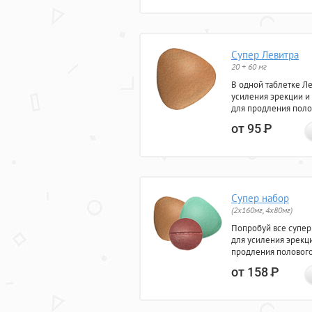
Супер Левитра
20 + 60 мг
В одной таблетке Л
усиления эрекции и
для продления поло
от 95
Р
Супер набор
(2х160мг, 4х80мг)
Попробуй все супер
для усиления эрекц
продления полового
от 158
Р