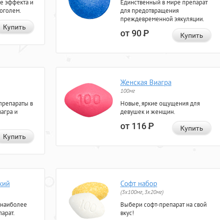
е эффекта и
Единственный в мире препарат
коголем.
для предотвращения
преждевременной эякуляции.
Купить
от 90
Р
Купить
Женская Виагра
100мг
препараты в
Новые, яркие ощущения для
агра и
девушек и женщин.
от 116
Р
Купить
Купить
кий
Софт набор
(3x100мг, 3x20мг)
 наиболее
Выбери софт-препарат на свой
арат.
вкус!