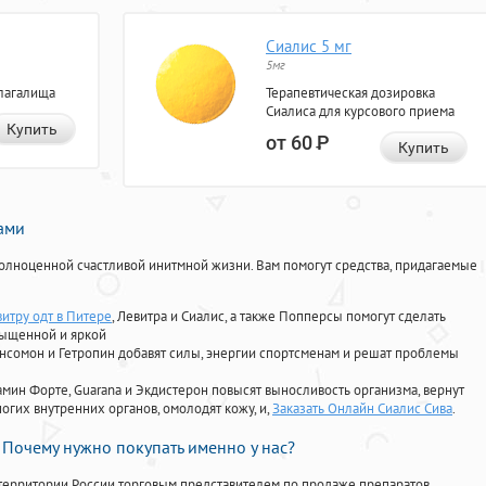
Сиалис 5 мг
5мг
лагалища
Терапевтическая дозировка
Сиалиса для курсового приема
Купить
от 60
Р
Купить
нами
олноценной счастливой инитмной жизни. Вам помогут средства, придагаемые
витру одт в Питере
, Левитра и Сиалис, а также Попперсы помогут сделать
сыщенной и яркой
Ансомон и Гетропин добавят силы, энергии спортсменам и решат проблемы
ориамин Форте, Guarana и Экдистерон повысят выносливость организма, вернут
огих внутренних органов, омолодят кожу, и,
Заказать Онлайн Сиалис Сива
.
Почему нужно покупать именно у нас?
территории России торговым представителем по продаже препаратов