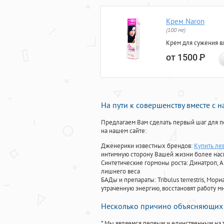
Крем Naron
(100 мг)
Крем для сужения в
от 1500
Р
На пути к совершенству вместе с 
Предлагаем Вам сделать первый шаг для п
на нашем сайте:
Дженерики известных брендов:
Купить ле
интимную сторону Вашей жизни более на
Синтетические гормоны роста
: Динатроп, 
лишнего веса
БАДы и препараты:
Tribulus terrestris, М
утраченную энергию, восстановят работу мн
Несколько причино объясняющих 
* Мы являемся первым и единственным на 