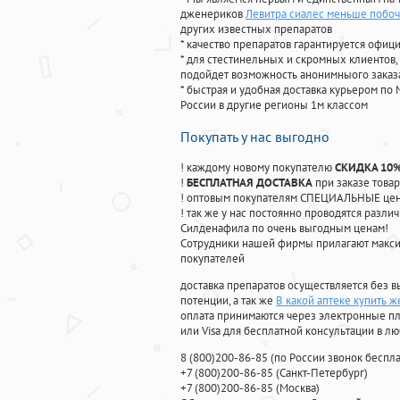
дженериков
Левитра сиалес меньше побо
других известных препаратов
* качество препаратов гарантируется офи
* для стестинельных и скромных клиентов,
подойдет возможность анонимныого заказа
* быстрая и удобная доставка курьером по 
России в другие регионы 1м классом
Покупать у нас выгодно
! каждому новому покупателю
СКИДКА 10
!
БЕСПЛАТНАЯ ДОСТАВКА
при заказе товар
! оптовым покупателям СПЕЦИАЛЬНЫЕ цены
! так же у нас постоянно проводятся раз
Силденафила по очень выгодным ценам!
Cотрудники нашей фирмы прилагают макси
покупателей
доставка препаратов осуществляется без в
потенции, а так же
В какой аптеке купить ж
оплата принимаются через электронные пл
или Visa для бесплатной консультации в л
8
(800
)200-86-85
(
по России звонок беспла
+7
(800
)200-86-85
(
Санкт-Петербург)
+7
(800
)200-86-85
(
Москва)