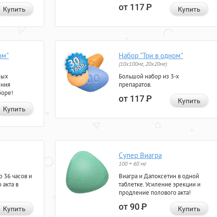
от 117
Р
Купить
Купить
ом"
Набор "Три в одном"
(10x100мг, 20x20мг)
ных
Большой набор из 3-х
ения
препаратов.
боре!
от 117
Р
Купить
Купить
Супер Виагра
100 + 60 мг
 36 часов и
Виагра и Дапоксетин в одной
 акта в
таблетке. Усиление эрекции и
продление полового акта!
от 90
Р
Купить
Купить