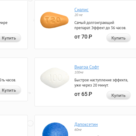
Сиалис
20 мг
мире
Самый долгоиграющий
препарат. Эффект до 36 часов.
от 70
Р
Купить
Купить
Виагра Софт
100мг
ть часов.
Быстрое наступление эффекта,
уже через 20 минут.
Купить
от 65
Р
Купить
Дапоксетин
60мг