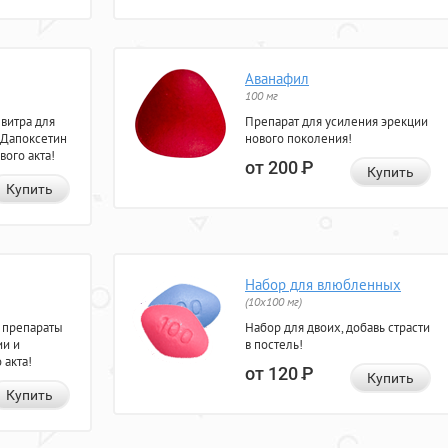
Аванафил
100 мг
евитра для
Препарат для усиления эрекции
 Дапоксетин
нового поколения!
вого акта!
от 200
Р
Купить
Купить
Набор для влюбленных
(10х100 мг)
 препараты
Набор для двоих, добавь страсти
ии и
в постель!
 акта!
от 120
Р
Купить
Купить