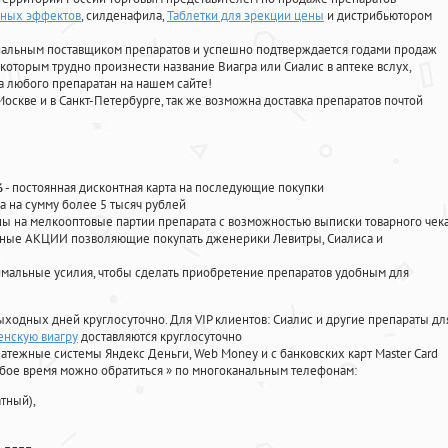
чных эффектов
, силденафила
,
Таблетки для эрекции цены
и дистрибьютором
циальным поставщиком препаратов и успешно подтверждается годами продаж
 которым трудно произнести название Виагра или Сиалис в аптеке вслух,
 любого препаратан на нашем сайте!
Москве и в Санкт-Петербурге, так же возможна доставка препаратов почтой
%
- постоянная дисконтная карта на последующие покупки
а на сумму более 5 тысяч рублей
 на мелкооптовые партии препарата с возможностью выписки товарного чек
личные АКЦИИ позволяющие покупать дженерики Левитры, Сиалиса и
мальные усилия, чтобы сделать приобретение препаратов удобным для
ыходных дней круглосуточно. Для VIP клиентов: Сиалис и другие препараты дл
енскую виагру
доставляются круглосуточно
атежные системы Яндекс Деньги, Web Money и с банковских карт Master Card
юбое время можно обратиться
»
по многоканальным телефонам:
тный),