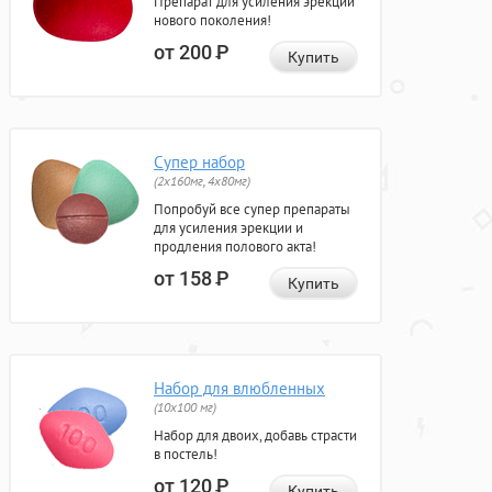
Препарат для усиления эрекции
нового поколения!
от 200
Р
Купить
Супер набор
(2х160мг, 4х80мг)
Попробуй все супер препараты
для усиления эрекции и
продления полового акта!
от 158
Р
Купить
Набор для влюбленных
(10х100 мг)
Набор для двоих, добавь страсти
в постель!
от 120
Р
Купить