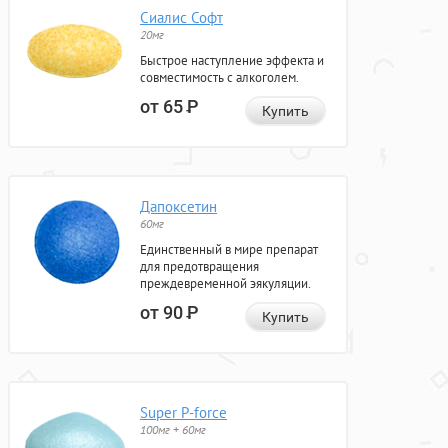
Сиалис Софт
20мг
Быстрое наступление эффекта и
совместимость с алкоголем.
от 65
Р
Купить
Дапоксетин
60мг
Единственный в мире препарат
для предотвращения
преждевременной эякуляции.
от 90
Р
Купить
Super P-force
100мг + 60мг