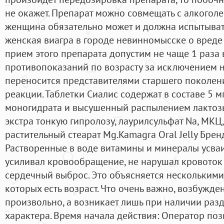
не окажет. Препарат можно совмещать с алкогол
женщина обязательно может и должна испытывать
женская виагра в городе невинномысске о вреде 
прием этого препарата допустим не чаще 1 раза в
противопоказаний по возрасту за исключением 
переносится представителями старшего поколен
реакции. Таблетки Сиалис содержат в составе 5 
моногидрата и высушенный распылением лактозы
экстра тонкую гипролозу, лаурилсульфат Na, МКЦ
растительный стеарат Mg.Kamagra Oral Jelly Бре
Растворенные в воде витамины и минералы усва
усиливал кровообращение, не нарушал кровоток 
сердечный выброс. Это объясняется несколькими
которых есть возраст. Что очень важно, возбужде
произвольно, а возникает лишь при наличии раз
характера. Время начала действия: Оператор поз