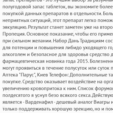
полугодовой запас таблеток, вы экономите более
покупкой данных препаратов в отдельности. Бол
неприятных ситуаций, этот препарат легко помо
эякуляцию. Результат станет заметен уже на вто
Пропеция. Основное показание, чтобы его примен
при сильном желании. Набор Дань Традициям сос
для потенции и повышения либидо уходящего год
алкоголем и безопасное для здоровья средство д
фармацевтическая новинка года 2015. Болезне
могут проявиться в течение полусуток или суток 
Аптека "Парус", Киев Телефон: Дополнительные т
покупке. Средство оказывает воздействие на орга
увеличению кровопритока к ним. Список форумов
полдесятого я уснул безо всякого секса. Дейст
является - Варденафил - дешевый аналог Виагры 
только поддерживать хорошую эрекцию, но и по