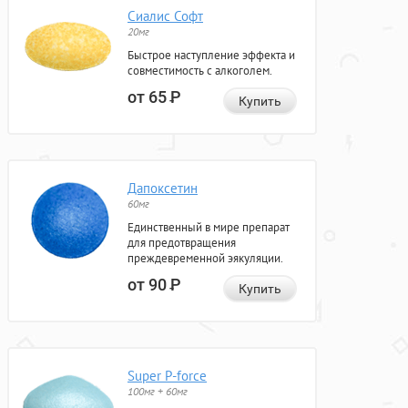
Сиалис Софт
20мг
Быстрое наступление эффекта и
совместимость с алкоголем.
от 65
Р
Купить
Дапоксетин
60мг
Единственный в мире препарат
для предотвращения
преждевременной эякуляции.
от 90
Р
Купить
Super P-force
100мг + 60мг