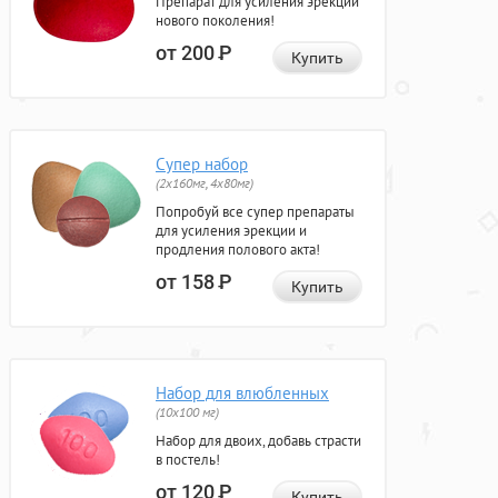
Препарат для усиления эрекции
нового поколения!
от 200
Р
Купить
Супер набор
(2х160мг, 4х80мг)
Попробуй все супер препараты
для усиления эрекции и
продления полового акта!
от 158
Р
Купить
Набор для влюбленных
(10х100 мг)
Набор для двоих, добавь страсти
в постель!
от 120
Р
Купить