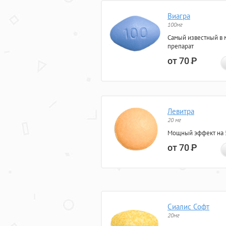
Виагра
100мг
Самый известный в 
препарат
от 70
Р
Левитра
20 мг
Мощный эффект на 5
от 70
Р
Сиалис Софт
20мг