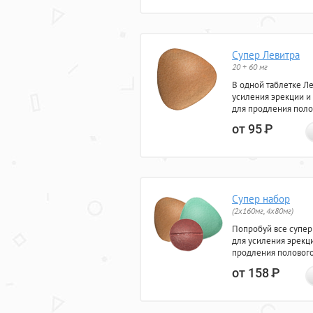
Супер Левитра
20 + 60 мг
В одной таблетке Л
усиления эрекции и
для продления поло
от 95
Р
Супер набор
(2х160мг, 4х80мг)
Попробуй все супер
для усиления эрекц
продления полового
от 158
Р