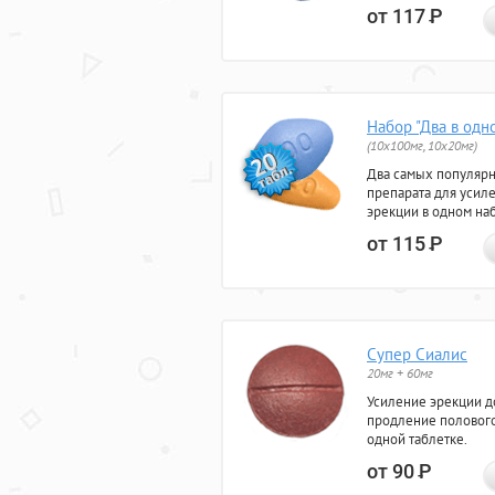
от 117
Р
Набор "Два в одн
(10x100мг, 10x20мг)
Два самых популяр
препарата для усил
эрекции в одном на
от 115
Р
Супер Сиалис
20мг + 60мг
Усиление эрекции до
продление полового
одной таблетке.
от 90
Р