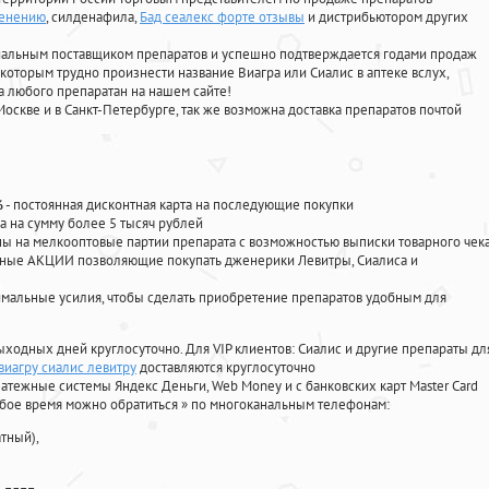
менению
, силденафила
,
Бад сеалекс форте отзывы
и дистрибьютором других
циальным поставщиком препаратов и успешно подтверждается годами продаж
 которым трудно произнести название Виагра или Сиалис в аптеке вслух,
 любого препаратан на нашем сайте!
Москве и в Санкт-Петербурге, так же возможна доставка препаратов почтой
%
- постоянная дисконтная карта на последующие покупки
а на сумму более 5 тысяч рублей
 на мелкооптовые партии препарата с возможностью выписки товарного чек
личные АКЦИИ позволяющие покупать дженерики Левитры, Сиалиса и
мальные усилия, чтобы сделать приобретение препаратов удобным для
ыходных дней круглосуточно. Для VIP клиентов: Сиалис и другие препараты дл
виагру сиалис левитру
доставляются круглосуточно
атежные системы Яндекс Деньги, Web Money и с банковских карт Master Card
юбое время можно обратиться
»
по многоканальным телефонам:
тный),