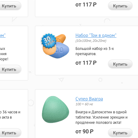
от 117
Р
Купить
Купить
ом"
Набор "Три в одном"
(10x100мг, 20x20мг)
ных
Большой набор из 3-х
ения
препаратов.
боре!
от 117
Р
Купить
Купить
Супер Виагра
100 + 60 мг
 36 часов и
Виагра и Дапоксетин в одной
 акта в
таблетке. Усиление эрекции и
продление полового акта!
от 90
Р
Купить
Купить