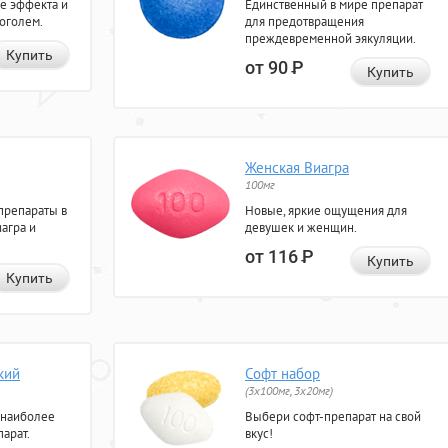
е эффекта и
Единственный в мире препарат
коголем.
для предотвращения
преждевременной эякуляции.
Купить
от 90
Р
Купить
Женская Виагра
100мг
препараты в
Новые, яркие ощущения для
агра и
девушек и женщин.
от 116
Р
Купить
Купить
кий
Софт набор
(3x100мг, 3x20мг)
 наиболее
Выбери софт-препарат на свой
арат.
вкус!