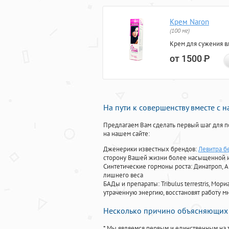
Крем Naron
(100 мг)
Крем для сужения в
от 1500
Р
На пути к совершенству вместе с 
Предлагаем Вам сделать первый шаг для п
на нашем сайте:
Дженерики известных брендов:
Левитра б
сторону Вашей жизни более насыщенной 
Синтетические гормоны роста
: Динатроп, 
лишнего веса
БАДы и препараты:
Tribulus terrestris, М
утраченную энергию, восстановят работу мн
Несколько причино объясняющих 
* Мы являемся первым и единственным на 