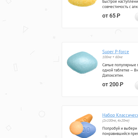
Быстрое наступлени
совместимость с ал
от 65
Р
Super P-force
100мг + 60мг
Самые популярные 
одной таблетке — Ви
Дапоксетин.
от 200
Р
Набор Классичес
(2x100мг, 4x20мг)
Попробуй и выбери
понравившийся преп