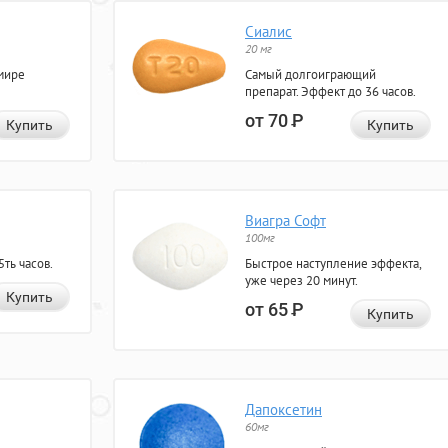
Сиалис
20 мг
мире
Самый долгоиграющий
препарат. Эффект до 36 часов.
от 70
Р
Купить
Купить
Виагра Софт
100мг
ть часов.
Быстрое наступление эффекта,
уже через 20 минут.
Купить
от 65
Р
Купить
Дапоксетин
60мг