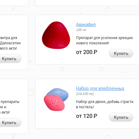
Аванафил
100 мг
евитра для
Препарат для усиления эрекции
 Дапоксетин
нового поколения!
вого акта!
от 200
Р
Купить
Купить
Набор для влюбленных
(10х100 мг)
 препараты
Набор для двоих, добавь страсти
ии и
в постель!
 акта!
от 120
Р
Купить
Купить