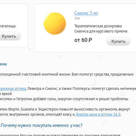
Сиалис 5 мг
5мг
лагалища
Терапевтическая дозировка
Сиалиса для курсового приема
Купить
от 60
Р
Купить
нами
олноценной счастливой инитмной жизни. Вам помогут средства, придагаемые
ережная аптека
, Левитра и Сиалис, а также Попперсы помогут сделать интимну
и яркой
Ансомон и Гетропин добавят силы, энергии спортсменам и решат проблемы
ориамин Форте, Guarana и Экдистерон повысят выносливость организма, вернут
огих внутренних органов, омолодят кожу, и,
Виагра цена в аптеке 36 6
.
Почему нужно покупать именно у нас?
территории России торговым представителем по продаже препаратов