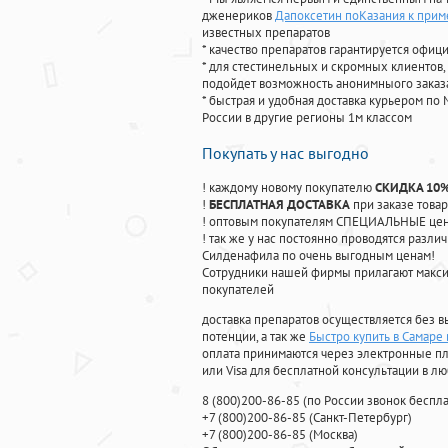
дженериков
Дапоксетин поКазания к при
известных препаратов
* качество препаратов гарантируется офи
* для стестинельных и скромных клиентов,
подойдет возможность анонимныого заказа
* быстрая и удобная доставка курьером по 
России в другие регионы 1м классом
Покупать у нас выгодно
! каждому новому покупателю
СКИДКА 10
!
БЕСПЛАТНАЯ ДОСТАВКА
при заказе товар
! оптовым покупателям СПЕЦИАЛЬНЫЕ цены
! так же у нас постоянно проводятся раз
Силденафила по очень выгодным ценам!
Cотрудники нашей фирмы прилагают макси
покупателей
доставка препаратов осуществляется без в
потенции, а так же
Быстро купить в Самаре 
оплата принимаются через электронные пл
или Visa для бесплатной консультации в л
8
(800
)200-86-85
(
по России звонок беспла
+7
(800
)200-86-85
(
Санкт-Петербург)
+7
(800
)200-86-85
(
Москва)