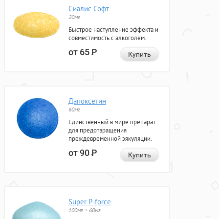
Сиалис Софт
20мг
Быстрое наступление эффекта и
совместимость с алкоголем.
от 65
Р
Купить
Дапоксетин
60мг
Единственный в мире препарат
для предотвращения
преждевременной эякуляции.
от 90
Р
Купить
Super P-force
100мг + 60мг