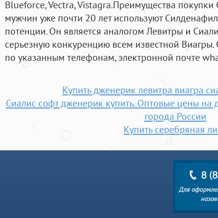
Blueforce, Vectra, Vistagra.Преимущества покуп
мужчин уже почти 20 лет используют Силденафил
потенции. Он является аналогом Левитры и Сиалис
серьезную конкуренцию всем известной Виагры.
по указанным телефонам, электронной почте whats
Купить дженерик левитра виагра си
Сиалис софт дженерик купить. Оптовые цены на 
города России
Купить серебряная ли