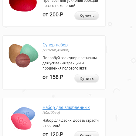
Препарат для усиления эрекции
нового поколения!
от 200
Р
Купить
Супер набор
(2х160мг, 4х80мг)
Попробуй все супер препараты
для усиления эрекции и
продления полового акта!
от 158
Р
Купить
Набор для влюбленных
(10х100 мг)
Набор для двоих, добавь страсти
в постель!
от 120
Р
Купить