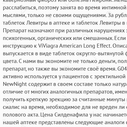
расслабиться, поэтому занята во время интимно
мыслями, только не своими ощущениями. За рубле
таблеток Левитры в аптеке и таблеток Левитры в
Препарат назначают при различных нарушениях 
психогенных, органических или смешанных. Если
инструкцию к ViViagra American Long Effect. Оп
выпускается в виде таблеток округло-вытянутой
цвета. С нами вы экономите не только деньги, по
препарат, но также вы экономите своё время. G0
активно используется у пациентов с эректильной
NewNight содержит в своем составе только нату
отличие от многих аналогичных препаратов, имен
получить крепкую эрекцию за считанные минуты 
сиалис на время, необходимое для не вреден ли
полового акта. Цена Силденафила у нас начинаетс
нашей аптеке представлены следующие аналоги с