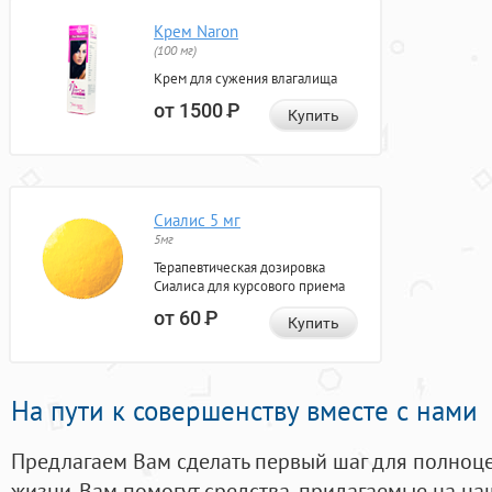
Крем Naron
(100 мг)
Крем для сужения влагалища
от 1500
Р
Купить
Сиалис 5 мг
5мг
Терапевтическая дозировка
Сиалиса для курсового приема
от 60
Р
Купить
На пути к совершенству вместе с нами
Предлагаем Вам сделать первый шаг для полноц
жизни. Вам помогут средства, придагаемые на на