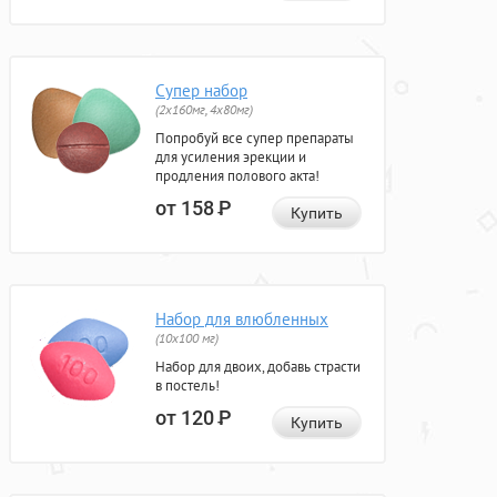
Супер набор
(2х160мг, 4х80мг)
Попробуй все супер препараты
для усиления эрекции и
продления полового акта!
от 158
Р
Купить
Набор для влюбленных
(10х100 мг)
Набор для двоих, добавь страсти
в постель!
от 120
Р
Купить