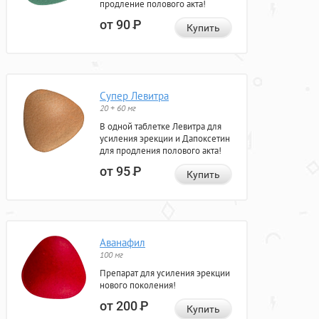
продление полового акта!
от 90
Р
Купить
Супер Левитра
20 + 60 мг
В одной таблетке Левитра для
усиления эрекции и Дапоксетин
для продления полового акта!
от 95
Р
Купить
Аванафил
100 мг
Препарат для усиления эрекции
нового поколения!
от 200
Р
Купить