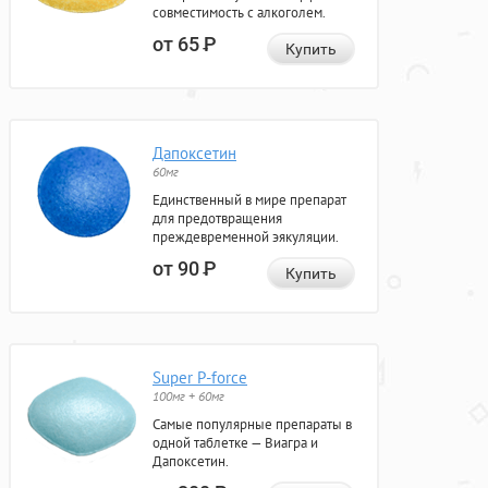
совместимость с алкоголем.
от 65
Р
Купить
Дапоксетин
60мг
Единственный в мире препарат
для предотвращения
преждевременной эякуляции.
от 90
Р
Купить
Super P-force
100мг + 60мг
Самые популярные препараты в
одной таблетке — Виагра и
Дапоксетин.