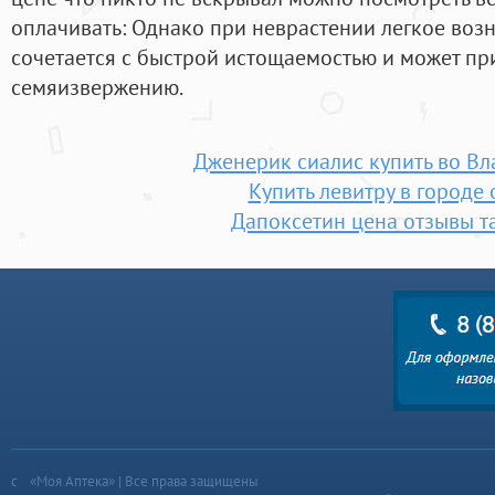
оплачивать: Однако при неврастении легкое воз
сочетается с быстрой истощаемостью и может п
семяизвержению.
Дженерик сиалис купить во Вл
Купить левитру в городе
Дапоксетин цена отзывы т
«Моя Аптека» | Все права защищены