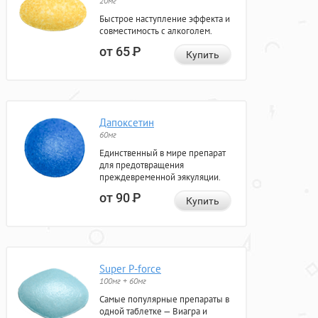
20мг
Быстрое наступление эффекта и
совместимость с алкоголем.
от 65
Р
Купить
Дапоксетин
60мг
Единственный в мире препарат
для предотвращения
преждевременной эякуляции.
от 90
Р
Купить
Super P-force
100мг + 60мг
Самые популярные препараты в
одной таблетке — Виагра и