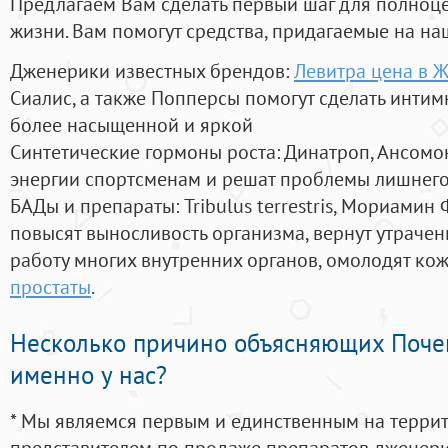
Предлагаем Вам сделать первый шаг для полноц
жизни. Вам помогут средства, придагаемые на на
Дженерики известных брендов:
Левитра цена в 
Сиалис, а также Попперсы помогут сделать инти
более насыщенной и яркой
Синтетические гормоны роста
: Динатроп, Ансомо
энергии спортсменам и решат проблемы лишнего
БАДы и препараты:
Tribulus terrestris, Мориамин
повысят выносливость организма, вернут утрачен
работу многих внутренних органов, омолодят кожу
простаты
.
Несколько причино объясняющих Поче
именно у нас?
* Мы являемся первым и единственным на терри
представителем по продаже препаратов дженер