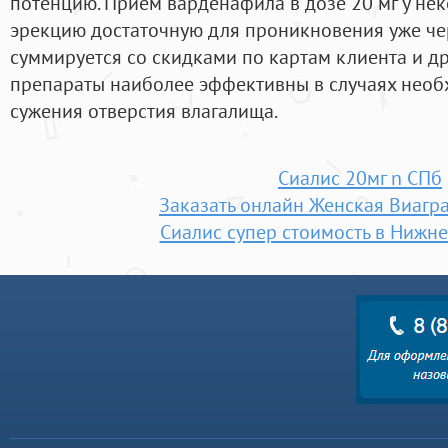
потенцию. Прием варденафила в дозе 20 мг у не
эрекцию достаточную для проникновения уже че
суммируется со скидками по картам клиента и д
препараты наиболее эффективны в случаях нео
сужения отверстия влагалища.
Сиалис 20мг n СПб
Заказать онлайн Женская Виагр
Сиалис супер стоимость в Нижн