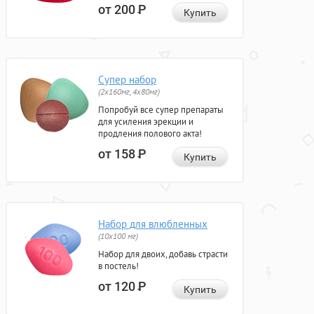
от 200
Р
Купить
Супер набор
(2х160мг, 4х80мг)
Попробуй все супер препараты
для усиления эрекции и
продления полового акта!
от 158
Р
Купить
Набор для влюбленных
(10х100 мг)
Набор для двоих, добавь страсти
в постель!
от 120
Р
Купить