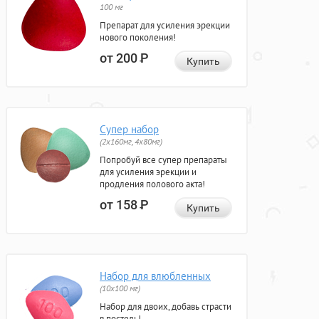
100 мг
Препарат для усиления эрекции
нового поколения!
от 200
Р
Купить
Супер набор
(2х160мг, 4х80мг)
Попробуй все супер препараты
для усиления эрекции и
продления полового акта!
от 158
Р
Купить
Набор для влюбленных
(10х100 мг)
Набор для двоих, добавь страсти
в постель!