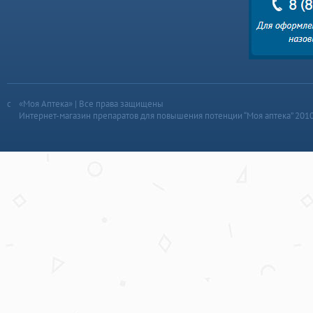
«Моя Аптека» | Все права защищены
Интернет-магазин препаратов для повышения потенции “Моя аптека” 201