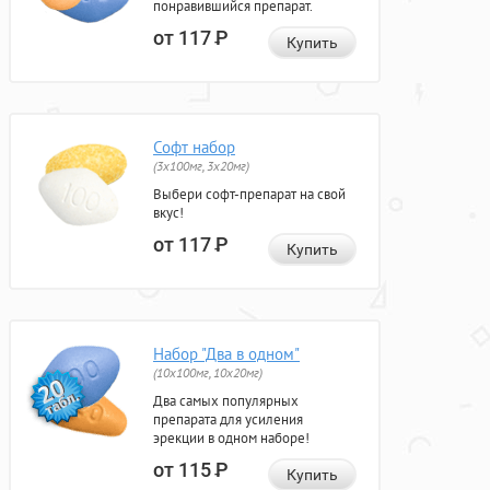
понравившийся препарат.
от 117
Р
Купить
Софт набор
(3x100мг, 3x20мг)
Выбери софт-препарат на свой
вкус!
от 117
Р
Купить
Набор "Два в одном"
(10x100мг, 10x20мг)
Два самых популярных
препарата для усиления
эрекции в одном наборе!
от 115
Р
Купить