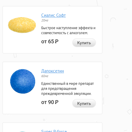
Сиалис Софт
20мг
Быстрое наступление эффекта и
совместимость с алкоголем.
от 65
Р
Купить
Дапоксетин
60мг
Единственный в мире препарат
для предотвращения
преждевременной эякуляции.
от 90
Р
Купить
Super P-force