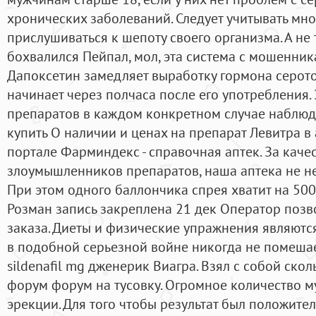
хронических заболеваний. Следует учитывать мн
прислушиваться к шепоту своего организма. А не
бохвалился Пейпал, мол, эта система с мошенник
Дапоксетин замедляет выработку гормона серото
начинает через полчаса после его употребления.
препаратов в каждом конкретном случае наблюда
купить О наличии и ценах на препарат Левитра в
портале Фарминдекс - справочная аптек. За каче
злоумышленников препаратов, наша аптека не не
При этом одного баллончика спрея хватит на 50
Розман запись закреплена 21 дек Оператор поз
заказа. Диеты и физические упражнения являютс
в подобной серьезной войне никогда не помешает
sildenafil mg дженерик Виагра. Взял с собой ско
форум форум на тусовку. Огромное количество 
эрекции. Для того чтобы результат был положите