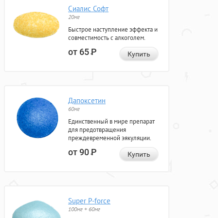
Сиалис Софт
20мг
Быстрое наступление эффекта и
совместимость с алкоголем.
от 65
Р
Купить
Дапоксетин
60мг
Единственный в мире препарат
для предотвращения
преждевременной эякуляции.
от 90
Р
Купить
Super P-force
100мг + 60мг