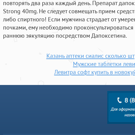
повторять два раза каждый день. Препарат дапок
Strong 40mg. Не следует совмещать прием средс
либо спиртного! Если мужчина страдает от умер
почками, ему необходимо проконсультироваться 
раннюю эякуляцию посредством Дапоксетина.
Казань аптеки сиалис сколько шт
Мужские таблетки лев
Левитра софт купить в новок