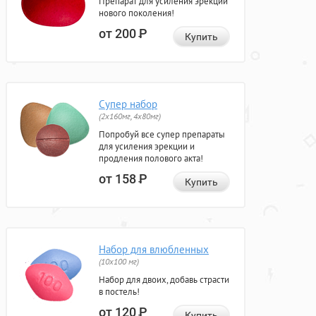
Препарат для усиления эрекции
нового поколения!
от 200
Р
Купить
Супер набор
(2х160мг, 4х80мг)
Попробуй все супер препараты
для усиления эрекции и
продления полового акта!
от 158
Р
Купить
Набор для влюбленных
(10х100 мг)
Набор для двоих, добавь страсти
в постель!
от 120
Р
Купить