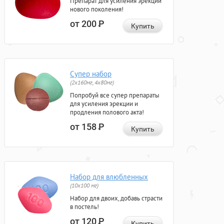
Препарат для усиления эрекции
нового поколения!
от 200
Р
Купить
Супер набор
(2х160мг, 4х80мг)
Попробуй все супер препараты
для усиления эрекции и
продления полового акта!
от 158
Р
Купить
Набор для влюбленных
(10х100 мг)
Набор для двоих, добавь страсти
в постель!
от 120
Р
Купить