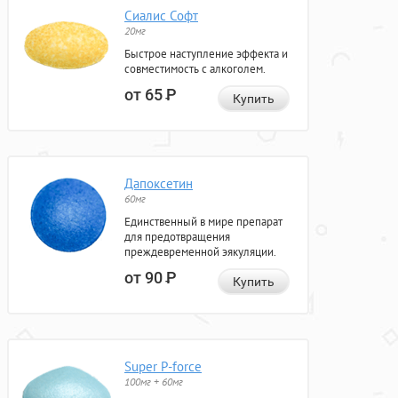
Сиалис Софт
20мг
Быстрое наступление эффекта и
совместимость с алкоголем.
от 65
Р
Купить
Дапоксетин
60мг
Единственный в мире препарат
для предотвращения
преждевременной эякуляции.
от 90
Р
Купить
Super P-force
100мг + 60мг