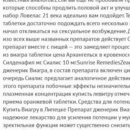
которые способны продлить половой акт и улучш
набор Ловелас 21 века идеально вам подойдет. Т
таблетки достаточно подождать всего несколько 
начал откликаться на сексуальное возбуждение. 
изо всех выше названных препаратов действует 
препарат вместе с пищей — это замедляет проце
из виагра таблетки цена Архангельск в кровеносну
Силденафил мг. Сиалис 10 мг.Sunrise RemediesZea
дженерик Виагра, в состав препарата включен ци
очередь Сиалис предлагает аналогичное действи
этого препарата побочные эффекты незначитель
плазменная концентрация куписть левитру отмеча
приема оранжевой таблетки. Средства для поте
Купить Виагру в Липецке Препарат дженерик Виаг
надежное лекарство для усиления потенции у му
эректильная функция может существенно снизить