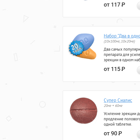
от 117
Р
Набор "Два в одн
(10x100мг, 10x20мг)
Два самых популяр
препарата для усил
эрекции в одном на
от 115
Р
Супер Сиалис
20мг + 60мг
Усиление эрекции до
продление полового
одной таблетке.
от 90
Р