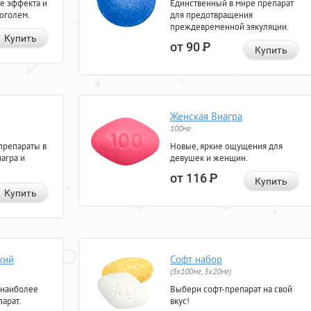
е эффекта и
Единственный в мире препарат
коголем.
для предотвращения
преждевременной эякуляции.
Купить
от 90
Р
Купить
Женская Виагра
100мг
препараты в
Новые, яркие ощущения для
агра и
девушек и женщин.
от 116
Р
Купить
Купить
кий
Софт набор
(3x100мг, 3x20мг)
 наиболее
Выбери софт-препарат на свой
арат.
вкус!