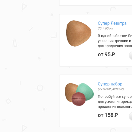
Супер Левитра
20 + 60 мг
В одной таблетке Л
усиления эрекции и
для продления поло
от 95
Р
Супер набор
(2х160мг, 4х80мг)
Попробуй все супер
для усиления эрекц
продления полового
от 158
Р