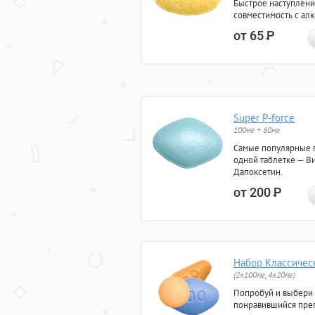
Быстрое наступлени
совместимость с ал
от 65
Р
Super P-force
100мг + 60мг
Самые популярные 
одной таблетке — Ви
Дапоксетин.
от 200
Р
Набор Классичес
(2x100мг, 4x20мг)
Попробуй и выбери
понравившийся преп