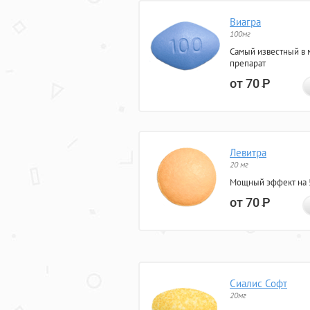
Виагра
100мг
Самый известный в 
препарат
от 70
Р
Левитра
20 мг
Мощный эффект на 5
от 70
Р
Сиалис Софт
20мг