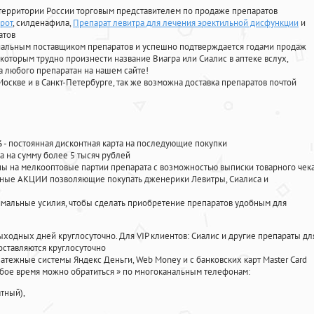
территории России торговым представителем по продаже препаратов
орот
, силденафила
,
Препарат левитра для лечения эректильной дисфункции
и
атов
циальным поставщиком препаратов и успешно подтверждается годами продаж
 которым трудно произнести название Виагра или Сиалис в аптеке вслух,
 любого препаратан на нашем сайте!
Москве и в Санкт-Петербурге, так же возможна доставка препаратов почтой
%
- постоянная дисконтная карта на последующие покупки
а на сумму более 5 тысяч рублей
 на мелкооптовые партии препарата с возможностью выписки товарного чек
личные АКЦИИ позволяющие покупать дженерики Левитры, Сиалиса и
мальные усилия, чтобы сделать приобретение препаратов удобным для
ыходных дней круглосуточно. Для VIP клиентов: Сиалис и другие препараты дл
ставляются круглосуточно
атежные системы Яндекс Деньги, Web Money и с банковских карт Master Card
юбое время можно обратиться
»
по многоканальным телефонам:
тный),