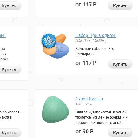
от 117
Р
Купить
Купить
ом"
Набор "Три в одном"
(10x100мг, 20x20мг)
ных
Большой набор из 3-х
ения
препаратов.
боре!
от 117
Р
Купить
Купить
Супер Виагра
100 + 60 мг
 36 часов и
Виагра и Дапоксетин в одной
 акта в
таблетке. Усиление эрекции и
продление полового акта!
от 90
Р
Купить
Купить