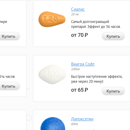
Сиалис
20 мг
мире
Самый долгоиграющий
препарат. Эффект до 36 часов.
от 70
Р
Купить
Купить
Виагра Софт
100мг
ть часов.
Быстрое наступление эффекта,
уже через 20 минут.
Купить
от 65
Р
Купить
Дапоксетин
60мг