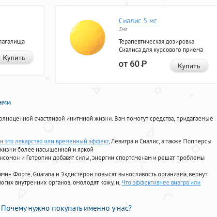
Сиалис 5 мг
5мг
лагалища
Терапевтическая дозировка
Сиалиса для курсового приема
Купить
от 60
Р
Купить
нами
олноценной счастливой инитмной жизни. Вам помогут средства, придагаемые
н это лекарство или временный эффект
, Левитра и Сиалис, а также Попперсы
 жизни более насыщенной и яркой
Ансомон и Гетропин добавят силы, энергии спортсменам и решат проблемы
ориамин Форте, Guarana и Экдистерон повысят выносливость организма, вернут
огих внутренних органов, омолодят кожу, и,
Что эффективнее виагра или
Почему нужно покупать именно у нас?