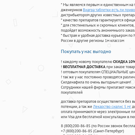
* Мы являемся первым и единственным на 
дженериков
Виагра таблетки есть ли прив
дистрибьютором других известных препар
* качество препаратов гарантируется офи
* для стестинельных и скромных клиентов,
подойдет возможность анонимныого заказа
* быстрая и удобная доставка курьером по 
России в другие регионы 1м классом
Покупать у нас выгодно
! каждому новому покупателю
СКИДКА 10
!
БЕСПЛАТНАЯ ДОСТАВКА
при заказе товар
! оптовым покупателям СПЕЦИАЛЬНЫЕ цены
! так же у нас постоянно проводятся раз
Силденафила по очень выгодным ценам!
Cотрудники нашей фирмы прилагают макси
покупателей
доставка препаратов осуществляется без в
потенции, а так же
Лекарство сиалис 5 мг
до
оплата принимаются через электронные пл
или Visa для бесплатной консультации в л
8
(800
)200-86-85
(
по России звонок беспла
+7
(800
)200-86-85
(
Санкт-Петербург)