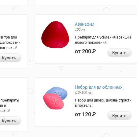
Аванафил
100 мг
евитра для
Препарат для усиления эрекции
 Дапоксетин
нового поколения!
вого акта!
от 200
Р
Купить
Купить
Набор для влюбленных
(10х100 мг)
 препараты
Набор для двоих, добавь страсти
ии и
в постель!
 акта!
от 120
Р
Купить
Купить