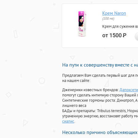
Крем Naron
(100 мг)
Крем для сужения в
от 1500
Р
На пути к совершенству вместе с 
Предлагаем Вам сделать первый шаг для п
на нашем сайте:
Дженерики известных брендов:
Дапоксети
помогут сделать интимную сторону Вашей
Синтетические гормоны роста
: Динатроп, 
лишнего веса
БАДы и препараты:
Tribulus terrestris, М
утраченную энергию, восстановят работу мн
сиалис
.
Несколько причино объясняющих 